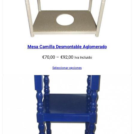
Mesa Camilla Desmontable Aglomerado
R
€
70,00
–
€
92,00
Iva Incluido
a
Seleccionar opciones
n
g
o
d
e
p
r
e
c
i