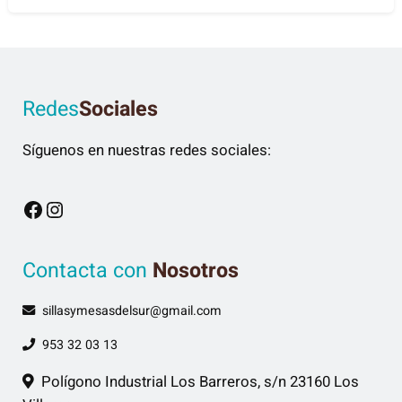
€
9
2
,
0
Redes
Sociales
0
Síguenos en nuestras redes sociales:
Facebook
Instagram
Contacta con
Nosotros
sillasymesasdelsur@gmail.com
953 32 03 13
Polígono Industrial Los Barreros, s/n 23160 Los