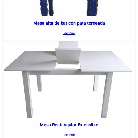
o
s
:
Mesa alta de bar con pata torneada
d
e
Leer más
s
d
e
€
7
0
,
0
0
h
a
s
Mesa Rectangular Extensible
t
a
Leer más