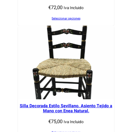
s
€
72,00
Iva Incluido
ú
Seleccionar opciones
l
t
i
m
o
s
Silla Decorada Estilo Sevillano. Asiento Tejido a
Mano con Enea Natural.
€
75,00
Iva Incluido