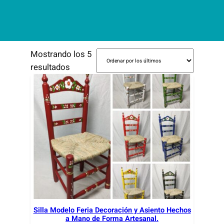
Mostrando los 5
O
resultados
r
d
e
n
a
d
o
p
o
r
l
Silla Modelo Feria Decoración y Asiento Hechos
a Mano de Forma Artesanal.
o