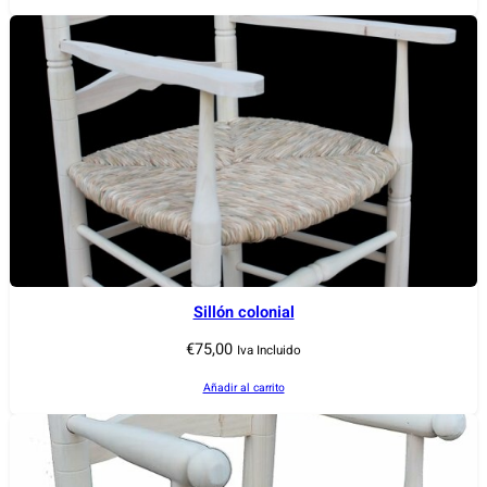
Sillón colonial
€
75,00
Iva Incluido
Añadir al carrito