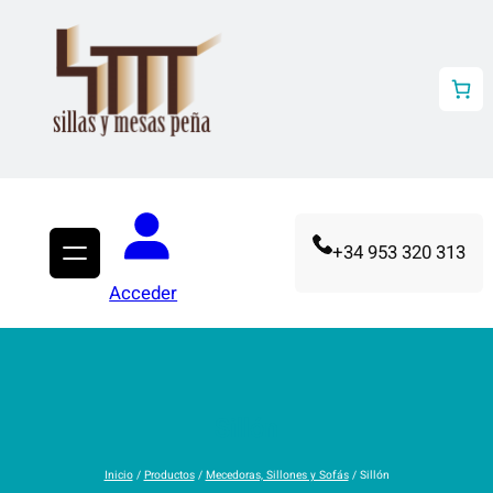
Saltar
al
contenido
+34 953 320 313
Acceder
Sillón
Inicio
/
Productos
/
Mecedoras, Sillones y Sofás
/ Sillón