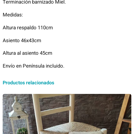
l
Terminación barnizado Miel.
o
Medidas:
A
l
Altura respaldo 110cm
m
o
Asiento 46x43cm
n
Altura al asiento 45cm
t
e
Envío en Península incluido.
B
a
Productos relacionados
r
n
i
z
a
d
o