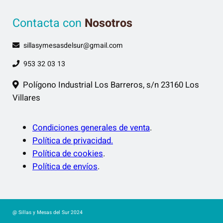
n
Contacta con
Nosotros
a
l
sillasymesasdelsur@gmail.com
.
M
953 32 03 13
a
Polígono Industrial Los Barreros, s/n 23160 Los
d
Villares
e
r
a
Condiciones generales de venta
.
a
Política de privacidad.
l
Política de cookies
.
n
Política de envíos
.
a
t
u
@ Sillas y Mesas del Sur 2024
r