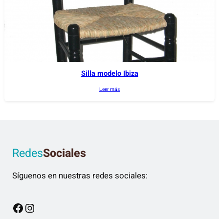
E
n
e
a
d
Silla modelo Ibiza
e
f
Leer más
o
r
m
a
a
Redes
Sociales
r
Síguenos en nuestras redes sociales:
t
e
s
Facebook
Instagram
a