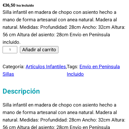
€
36,50
Iva Incluido
Silla infantil en madera de chopo con asiento hecho a
mano de forma artesanal con anea natural. Madera al
natural. Medidas: Profundidad: 28cm Ancho: 32cm Altura:
56 cm Altura del asiento: 28cm Envío en Península
incluido.
S
Añadir al carrito
i
l
Categoría:
Artículos Infantiles
, 
Tags:
Envío en Península
l
Sillas
Incluido
a
I
Descripción
n
f
Silla infantil en madera de chopo con asiento hecho a
a
mano de forma artesanal con anea natural. Madera al
n
natural. Medidas: Profundidad: 28cm Ancho: 32cm Altura:
t
56 cm Altura del asiento: 28cm Envío en Península