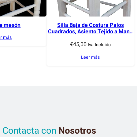
de mesón
Silla Baja de Costura Palos
Cuadrados, Asiento Tejido a Mano
con Enea. Madera al Natural.
er más
€
45,00
Iva Incluido
Leer más
Contacta con
Nosotros