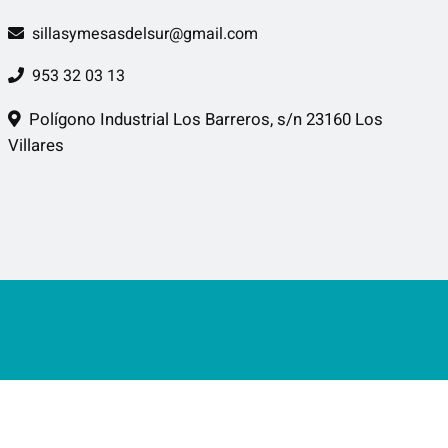
sillasymesasdelsur@gmail.com
953 32 03 13
Polígono Industrial Los Barreros, s/n 23160 Los
Villares