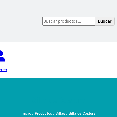
S
Buscar
e
a
r
c
h
eder
Silla de Costura
Inicio
/
Productos
/
Sillas
/ Silla de Costura