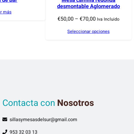
 de bar
Mesa camilla redonda
desmontable Aglomerado
er más
R
€
50,00
–
€
70,00
Iva Incluido
a
Seleccionar opciones
n
g
o
d
e
p
r
e
Contacta con
Nosotros
c
i
o
sillasymesasdelsur@gmail.com
s
953 32 03 13