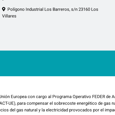
:
d
Polígono Industrial Los Barreros, s/n 23160 Los
e
Villares
s
d
e
€
5
0
,
0
0
h
a
a Unión Europea con cargo al Programa Operativo FEDER de A
s
ACT-UE), para compensar el sobrecoste energético de gas n
t
ios del gas natural y la electricidad provocados por el impa