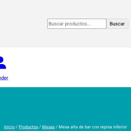
S
Buscar
e
a
r
c
h
eder
Mesa alta de bar con repisa inferio
Inicio
/
Productos
/
Mesas
/ Mesa alta de bar con repisa inferior