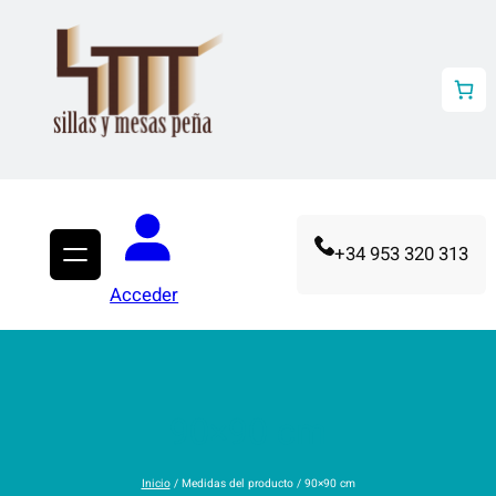
Saltar
al
contenido
+34 953 320 313
Acceder
90×90 cm
Inicio
/ Medidas del producto / 90×90 cm