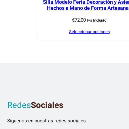
Silla Modelo Feria Decoración y Asie
o
Hechos a Mano de Forma Artesana
s
ú
€
72,00
Iva Incluido
l
Seleccionar opciones
t
i
m
o
s
Redes
Sociales
Síguenos en nuestras redes sociales: