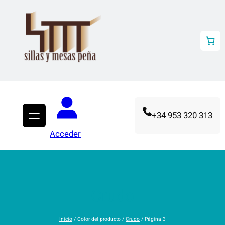
Saltar
al
contenido
+34 953 320 313
Acceder
Crudo
Inicio
/ Color del producto /
Crudo
/ Página 3