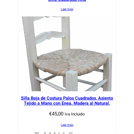
o
Leer más
s
ú
l
t
i
m
o
s
Silla Baja de Costura Palos Cuadrados, Asiento
Tejido a Mano con Enea. Madera al Natural.
€
45,00
Iva Incluido
Leer más